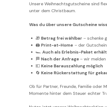
Unsere Weihnachtsgutscheine sind flexi
unter dem Christbaum.
Was du über unsere Gutscheine wisse
🎁
Betrag frei wählbar
– schenke g
🖨️
Print-at-Home
– der Gutschein
🏎️
Auch als Erlebnis-Paket erhält
🏁
Nach der Anfrage
– wir melden 
💶
Keine Barauszahlung möglich
🔄
Keine Rückerstattung für geka
Ob für Partner, Freunde, Familie oder
Momente hinter dem Steuer echter T