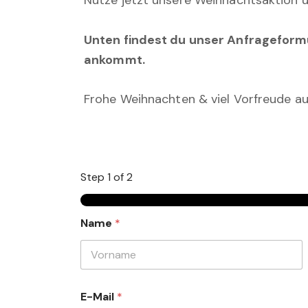
Nutze jetzt unsere Weihnachtsaktion 
Unten findest du unser Anfrageformul
ankommt.
Frohe Weihnachten & viel Vorfreude au
Step
1
of 2
Name
*
Vorname
E-Mail
*