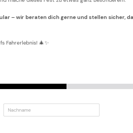
und mache dieses Fest zu etwas ganz Besonderem.
ar – wir beraten dich gerne und stellen sicher, da
fs Fahrerlebnis! 🎄✨
Nachname